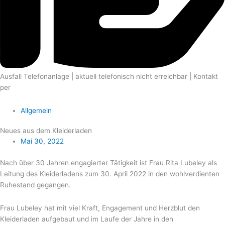
Ausfall Telefonanlage | aktuell telefonisch nicht erreichbar | Kontakt
per
E-mail
Allgemein
Neues aus dem Kleiderladen
Mai 30, 2022
Nach über 30 Jahren engagierter Tätigkeit ist Frau Rita Lubeley als
Leitung des Kleiderladens zum 30. April 2022 in den wohlverdienten
Ruhestand gegangen.
Frau Lubeley hat mit viel Kraft, Engagement und Herzblut den
Kleiderladen aufgebaut und im Laufe der Jahre in den