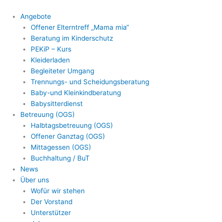
Zum
Inhalt
Angebote
springen
Offener Elterntreff „Mama mia“
Beratung im Kinderschutz
PEKiP – Kurs
Kleiderladen
Begleiteter Umgang
Trennungs- und Scheidungsberatung
Baby-und Kleinkindberatung
Babysitterdienst
Betreuung (OGS)
Halbtagsbetreuung (OGS)
Offener Ganztag (OGS)
Mittagessen (OGS)
Buchhaltung / BuT
News
Über uns
Wofür wir stehen
Der Vorstand
Unterstützer