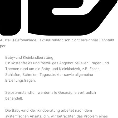
Ausfall Telefonanlage | aktuell telefonisch nicht erreichbar | Kontakt
per
E-mail
Baby-und Kleinkindberatung
Ein kostenfreies und freiwilliges Angebot bei allen Fragen und
Themen rund um die Baby-und Kleinkindzeit, z.B. Essen,
Schlafen, Schreien, Tagesstruktur sowie allgemeine
Erziehungsfragen.
Selbstverständlich werden alle Gespräche vertraulich
behandelt.
Die Baby-und Kleinkindberatung arbeitet nach dem
systemischen Ansatz, d.h. wir betrachten das Problem eines