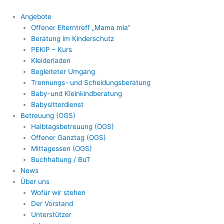
Zum
Inhalt
Angebote
springen
Offener Elterntreff „Mama mia“
Beratung im Kinderschutz
PEKiP – Kurs
Kleiderladen
Begleiteter Umgang
Trennungs- und Scheidungsberatung
Baby-und Kleinkindberatung
Babysitterdienst
Betreuung (OGS)
Halbtagsbetreuung (OGS)
Offener Ganztag (OGS)
Mittagessen (OGS)
Buchhaltung / BuT
News
Über uns
Wofür wir stehen
Der Vorstand
Unterstützer