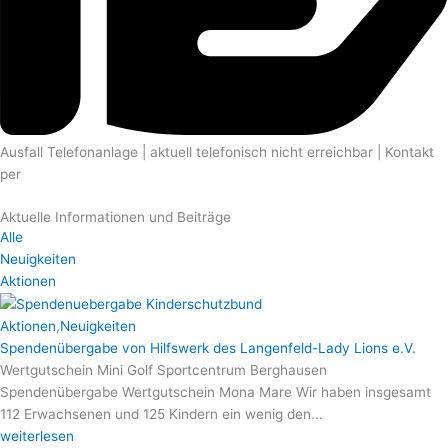
Ausfall Telefonanlage | aktuell telefonisch nicht erreichbar | Kontakt
per
E-mail
Aktuelle Informationen und Beiträge
Alle
Neuigkeiten
Aktionen
Aktionen
,
Neuigkeiten
Spendenübergabe von Hilfswerk des Langenfeld-Lady Lions e.V.
Wertgutschein Mini Golf Sportcentrum Berghausen
Spendenübergabe Wertgutschein Mona Mare Wir haben insgesamt
112 Erwachsenen und 125 Kindern ein wenig den...
weiterlesen