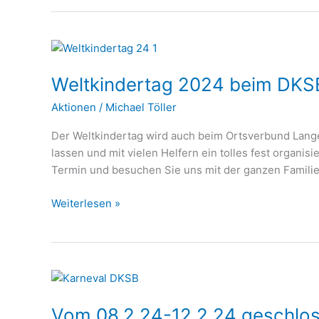
Weltkindertag
2024
Weltkindertag 2024 beim DKS
beim
DKSB
Aktionen
/
Michael Töller
Langenfeld
Der Weltkindertag wird auch beim Ortsverbund Langenf
lassen und mit vielen Helfern ein tolles fest organisie
Termin und besuchen Sie uns mit der ganzen Familie
Weiterlesen »
Vom
08.2.24-
Vom 08.2.24-12.2.24 geschlo
12.2.24