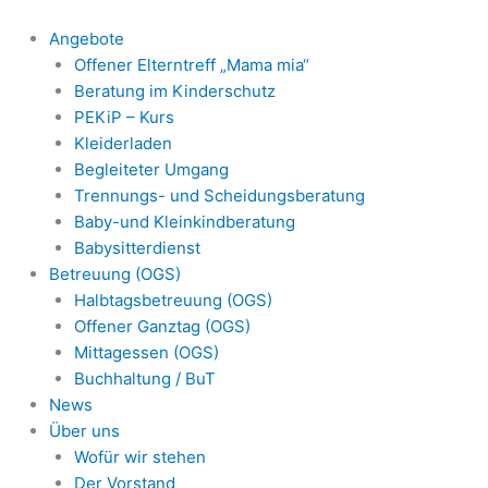
Zum
Inhalt
Angebote
springen
Offener Elterntreff „Mama mia“
Beratung im Kinderschutz
PEKiP – Kurs
Kleiderladen
Begleiteter Umgang
Trennungs- und Scheidungsberatung
Baby-und Kleinkindberatung
Babysitterdienst
Betreuung (OGS)
Halbtagsbetreuung (OGS)
Offener Ganztag (OGS)
Mittagessen (OGS)
Buchhaltung / BuT
News
Über uns
Wofür wir stehen
Der Vorstand