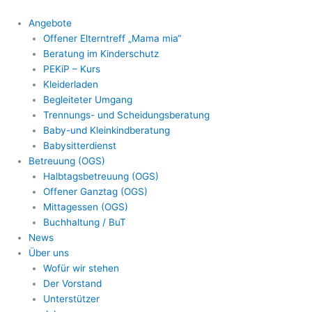
Zum
Inhalt
Angebote
springen
Offener Elterntreff „Mama mia“
Beratung im Kinderschutz
PEKiP – Kurs
Kleiderladen
Begleiteter Umgang
Trennungs- und Scheidungsberatung
Baby-und Kleinkindberatung
Babysitterdienst
Betreuung (OGS)
Halbtagsbetreuung (OGS)
Offener Ganztag (OGS)
Mittagessen (OGS)
Buchhaltung / BuT
News
Über uns
Wofür wir stehen
Der Vorstand
Unterstützer