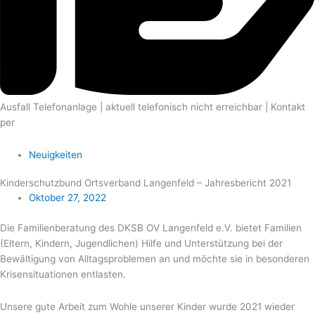
Ausfall Telefonanlage | aktuell telefonisch nicht erreichbar | Kontakt
per
E-mail
Neuigkeiten
Kinderschutzbund Ortsverband Langenfeld – Jahresbericht 2021
Oktober 27, 2022
Die Familienberatung des DKSB OV Langenfeld e.V. bietet Familien
(Eltern, Kindern, Jugendlichen) Hilfe und Unterstützung bei der
Bewältigung von Alltagsproblemen an und möchte sie in besonderen
Krisensituationen entlasten.
Unsere gute Arbeit zum Wohle unserer Kinder wurde 2021 wieder