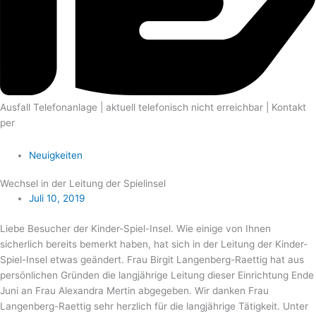
Ausfall Telefonanlage | aktuell telefonisch nicht erreichbar | Kontakt
per
E-mail
Neuigkeiten
Wechsel in der Leitung der Spielinsel
Juli 10, 2019
Liebe Besucher der Kinder-Spiel-Insel. Wie einige von Ihnen
sicherlich bereits bemerkt haben, hat sich in der Leitung der Kinder-
Spiel-Insel etwas geändert. Frau Birgit Langenberg-Raettig hat aus
persönlichen Gründen die langjährige Leitung dieser Einrichtung Ende
Juni an Frau Alexandra Mertin abgegeben. Wir danken Frau
Langenberg-Raettig sehr herzlich für die langjährige Tätigkeit. Unter