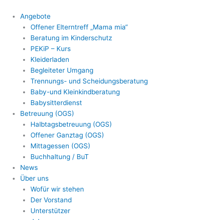
Zum
Inhalt
Angebote
springen
Offener Elterntreff „Mama mia“
Beratung im Kinderschutz
PEKiP – Kurs
Kleiderladen
Begleiteter Umgang
Trennungs- und Scheidungsberatung
Baby-und Kleinkindberatung
Babysitterdienst
Betreuung (OGS)
Halbtagsbetreuung (OGS)
Offener Ganztag (OGS)
Mittagessen (OGS)
Buchhaltung / BuT
News
Über uns
Wofür wir stehen
Der Vorstand
Unterstützer