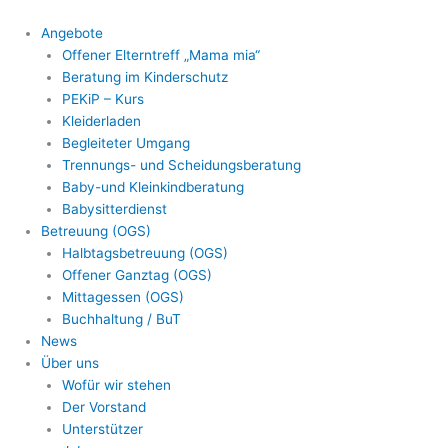
Zum
Inhalt
Angebote
springen
Offener Elterntreff „Mama mia“
Beratung im Kinderschutz
PEKiP – Kurs
Kleiderladen
Begleiteter Umgang
Trennungs- und Scheidungsberatung
Baby-und Kleinkindberatung
Babysitterdienst
Betreuung (OGS)
Halbtagsbetreuung (OGS)
Offener Ganztag (OGS)
Mittagessen (OGS)
Buchhaltung / BuT
News
Über uns
Wofür wir stehen
Der Vorstand
Unterstützer