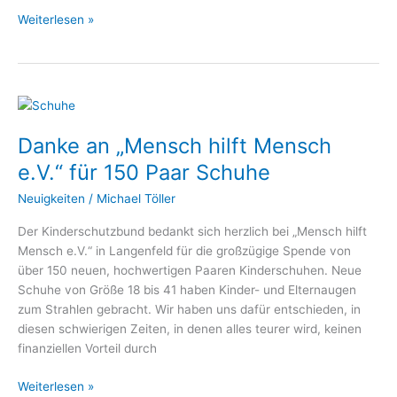
Weiterlesen »
Danke
an
Danke an „Mensch hilft Mensch
„Mensch
hilft
e.V.“ für 150 Paar Schuhe
Mensch
Neuigkeiten
/
Michael Töller
e.V.“
für
Der Kinderschutzbund bedankt sich herzlich bei „Mensch hilft
150
Mensch e.V.“ in Langenfeld für die großzügige Spende von
Paar
über 150 neuen, hochwertigen Paaren Kinderschuhen. Neue
Schuhe
Schuhe von Größe 18 bis 41 haben Kinder- und Elternaugen
zum Strahlen gebracht. Wir haben uns dafür entschieden, in
diesen schwierigen Zeiten, in denen alles teurer wird, keinen
finanziellen Vorteil durch
Weiterlesen »