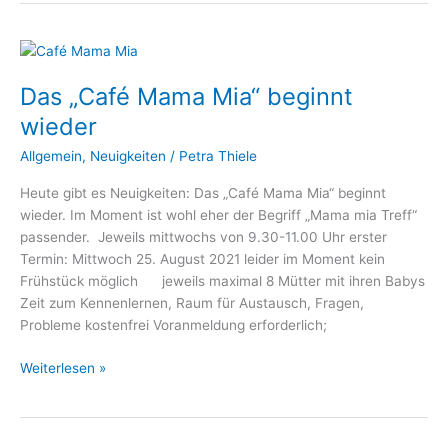
Das
„Café
Das „Café Mama Mia“ beginnt
Mama
Mia“
wieder
beginnt
Allgemein
,
Neuigkeiten
/
Petra Thiele
wieder
Heute gibt es Neuigkeiten: Das „Café Mama Mia“ beginnt
wieder. Im Moment ist wohl eher der Begriff „Mama mia Treff“
passender. Jeweils mittwochs von 9.30-11.00 Uhr erster
Termin: Mittwoch 25. August 2021 leider im Moment kein
Frühstück möglich jeweils maximal 8 Mütter mit ihren Babys
Zeit zum Kennenlernen, Raum für Austausch, Fragen,
Probleme kostenfrei Voranmeldung erforderlich;
Weiterlesen »