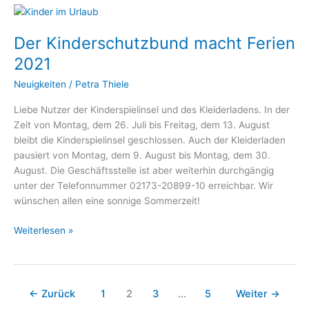
Der
Kinderschutzbund
Der Kinderschutzbund macht Ferien
macht
Ferien
2021
2021
Neuigkeiten
/
Petra Thiele
Liebe Nutzer der Kinderspielinsel und des Kleiderladens. In der
Zeit von Montag, dem 26. Juli bis Freitag, dem 13. August
bleibt die Kinderspielinsel geschlossen. Auch der Kleiderladen
pausiert von Montag, dem 9. August bis Montag, dem 30.
August. Die Geschäftsstelle ist aber weiterhin durchgängig
unter der Telefonnummer 02173-20899-10 erreichbar. Wir
wünschen allen eine sonnige Sommerzeit!
Weiterlesen »
←
Zurück
1
2
3
…
5
Weiter
→