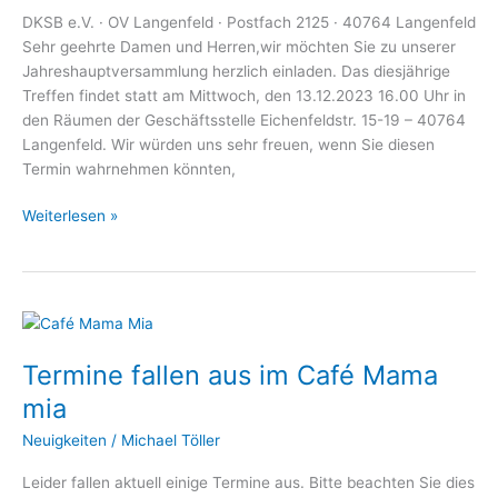
DKSB e.V. · OV Langenfeld · Postfach 2125 · 40764 Langenfeld
Sehr geehrte Damen und Herren,wir möchten Sie zu unserer
Jahreshauptversammlung herzlich einladen. Das diesjährige
Treffen findet statt am Mittwoch, den 13.12.2023 16.00 Uhr in
den Räumen der Geschäftsstelle Eichenfeldstr. 15-19 – 40764
Langenfeld. Wir würden uns sehr freuen, wenn Sie diesen
Termin wahrnehmen könnten,
Weiterlesen »
Termine
fallen
Termine fallen aus im Café Mama
aus
im
mia
Café
Neuigkeiten
/
Michael Töller
Mama
mia
Leider fallen aktuell einige Termine aus. Bitte beachten Sie dies